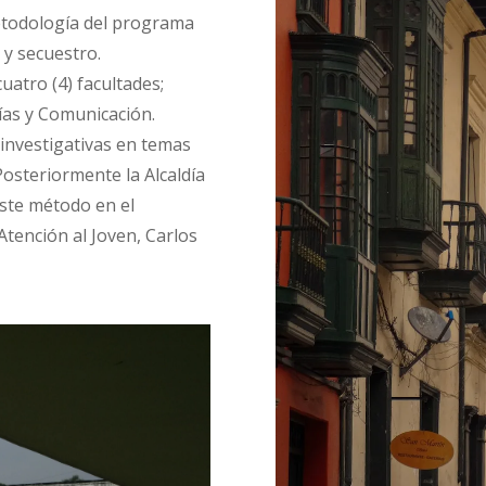
metodología del programa
 y secuestro.
uatro (4) facultades;
ías y Comunicación.
s investigativas en temas
Posteriormente la Alcaldía
ste método en el
tención al Joven, Carlos