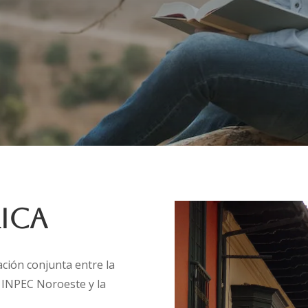
ica
ación conjunta entre la
l INPEC Noroeste y la